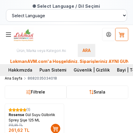
🌐 Select Language / Dil Seçimi
Hesabım
Sepet
ARA
LokmanAVM.com'a Hoşgeldiniz. Siparişleriniz AYNI GÜN KARG
Hakkımızda
Puan Sistemi
Güvenlik | Gizlilik
Bayi | T
Ana Sayfa
8682035034018
Filtrele
Sırala
(1)
%
17
Rosense
Gül Suyu Gülbirlik
Sprey Şişe 125 ML
313,95
TL
261,62
TL