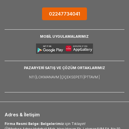
02247734041
MOBİL UYGULAMALARIMIZ
PAZARYERİ SATIŞ VE ÇÖZÜM ORTAKLARIMIZ
N11 |
LOKMANAVM |
ÇIÇEKSEPETI |
PTTAVM |
Adres & İletişim
Firma Resmi Belge: Belgelerimiz
için Tıklayın!
Merkez Adres:Hıdırbali Mah. Hacı Hasan Sk. LokmanAVM Sit. No:10