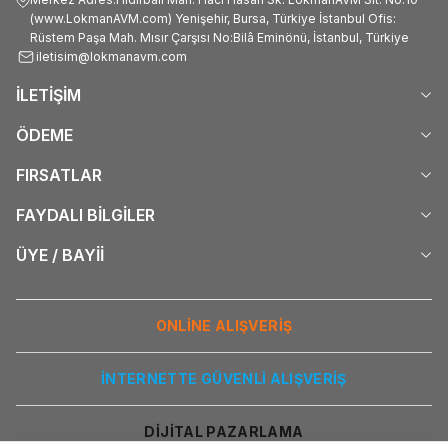
(www.LokmanAVM.com) Yenişehir, Bursa, Türkiye İstanbul Ofis:
Rüstem Paşa Mah. Mısır Çarşısı No:Bilâ Eminönü, İstanbul, Türkiye
iletisim@lokmanavm.com
İLETİŞİM
ÖDEME
FIRSATLAR
FAYDALI BİLGİLER
ÜYE / BAYİİ
ONLİNE ALIŞVERİŞ
İNTERNETTE GÜVENLİ ALIŞVERİŞ
DİJİTAL PAZARLAMA