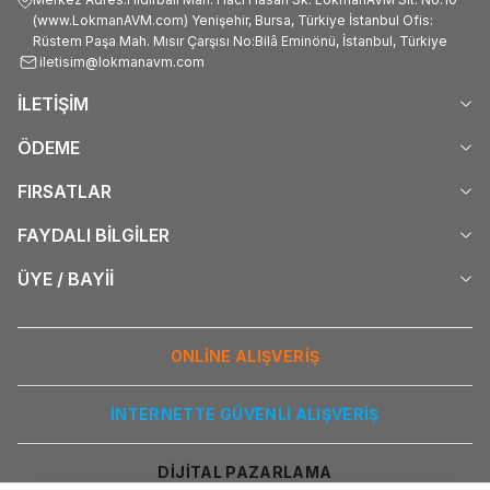
(www.LokmanAVM.com) Yenişehir, Bursa, Türkiye İstanbul Ofis:
Rüstem Paşa Mah. Mısır Çarşısı No:Bilâ Eminönü, İstanbul, Türkiye
iletisim@lokmanavm.com
İLETİŞİM
ÖDEME
FIRSATLAR
FAYDALI BİLGİLER
ÜYE / BAYİİ
ONLİNE ALIŞVERİŞ
İNTERNETTE GÜVENLİ ALIŞVERİŞ
DİJİTAL PAZARLAMA