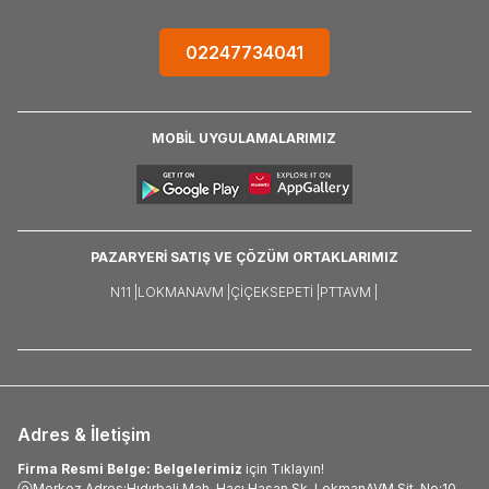
02247734041
MOBİL UYGULAMALARIMIZ
PAZARYERİ SATIŞ VE ÇÖZÜM ORTAKLARIMIZ
N11 |
LOKMANAVM |
ÇIÇEKSEPETI |
PTTAVM |
Adres & İletişim
Firma Resmi Belge: Belgelerimiz
için Tıklayın!
Merkez Adres:Hıdırbali Mah. Hacı Hasan Sk. LokmanAVM Sit. No:10