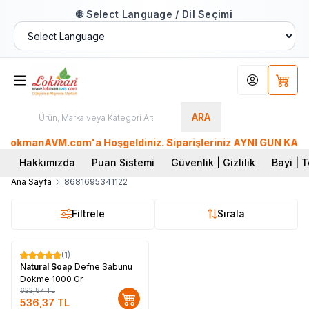
🌐 Select Language / Dil Seçimi
Hesabım
Sepet
ARA
LokmanAVM.com'a Hoşgeldiniz. Siparişleriniz AYNI GÜN KARGO'd
Hakkımızda
Puan Sistemi
Güvenlik | Gizlilik
Bayi | T
Ana Sayfa
8681695341122
Filtrele
Sırala
(1)
%
14
Natural Soap
Defne Sabunu
Dökme 1000 Gr
622,87
TL
536,37
TL