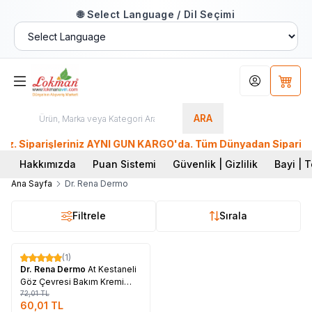
🌐 Select Language / Dil Seçimi
Hesabım
Sepet
ARA
 Siparişleriniz AYNI GÜN KARGO'da. Tüm Dünyadan Sipariş Ver!
Hakkımızda
Puan Sistemi
Güvenlik | Gizlilik
Bayi | T
Ana Sayfa
Dr. Rena Dermo
Filtrele
Sırala
Tükendi
(1)
%
17
Dr. Rena Dermo
At Kestaneli
Göz Çevresi Bakım Kremi
20ML
72,01
TL
60,01
TL