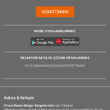
02247734041
MOBİL UYGULAMALARIMIZ
PAZARYERİ SATIŞ VE ÇÖZÜM ORTAKLARIMIZ
N11 |
LOKMANAVM |
ÇIÇEKSEPETI |
PTTAVM |
Adres & İletişim
Firma Resmi Belge: Belgelerimiz
için Tıklayın!
Merkez Adres:Hıdırbali Mah. Hacı Hasan Sk. LokmanAVM Sit. No:10