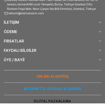
(www.LokmanAVM.com) Yenişehir, Bursa, Türkiye İstanbul Ofis:
Rüstem Paşa Mah. Mısır Çarşısı No:Bilâ Eminönü, İstanbul, Türkiye
iletisim@lokmanavm.com
İLETİŞİM
ÖDEME
FIRSATLAR
FAYDALI BİLGİLER
ÜYE / BAYİİ
ONLİNE ALIŞVERİŞ
İNTERNETTE GÜVENLİ ALIŞVERİŞ
DİJİTAL PAZARLAMA