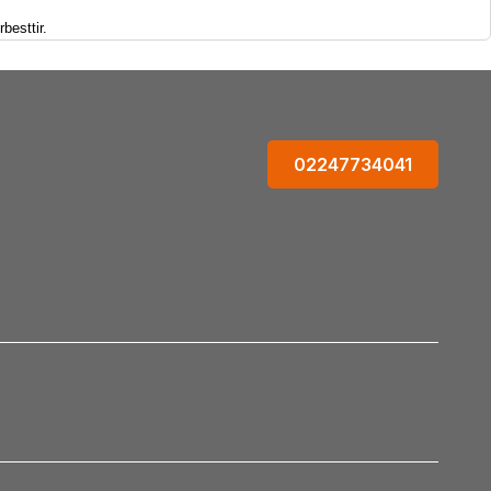
besttir.
02247734041