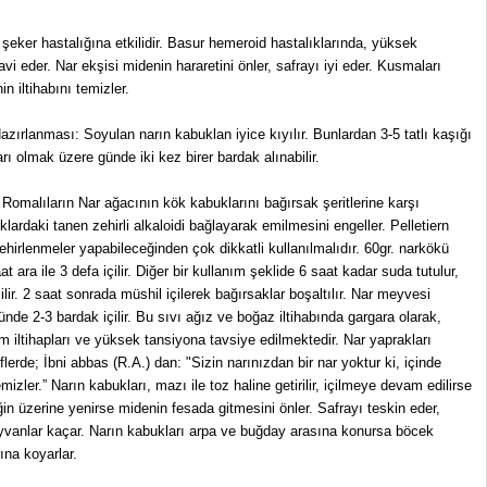
r şeker hastalığına etkilidir. Basur hemeroid hastalıklarında, yüksek
i eder. Nar ekşisi midenin hararetini önler, safrayı iyi eder. Kusmaları
n iltihabını temizler.
Hazırlanması: Soyulan narın kabuklan iyice kıyılır. Bunlardan 3-5 tatlı kaşığı
 olmak üzere günde iki kez birer bardak alınabilir.
ki Romalıların Nar ağacının kök kabuklarını bağırsak şeritlerine karşı
uklardaki tanen zehirli alkaloidi bağlayarak emilmesini engeller. Pelletiern
ehirlenmeler yapabileceğinden çok dikkatli kullanılmalıdır. 60gr. narkökü
at ara ile 3 defa içilir. Diğer bir kullanım şeklide 6 saat kadar suda tutulur,
çilir. 2 saat sonrada müshil içilerek bağırsaklar boşaltılır. Nar meyvesi
ünde 2-3 bardak içilir. Bu sıvı ağız ve boğaz iltihabında gargara olarak,
em iltihapları ve yüksek tansiyona tavsiye edilmektedir. Nar yaprakları
riflerde; İbni abbas (R.A.) dan: "Sizin narınızdan bir nar yoktur ki, içinde
zler.” Narın kabukları, mazı ile toz haline getirilir, içilmeye devam edilirse
eğin üzerine yenirse midenin fesada gitmesini önler. Safrayı teskin eder,
 hayvanlar kaçar. Narın kabukları arpa ve buğday arasına konursa böcek
ına koyarlar.