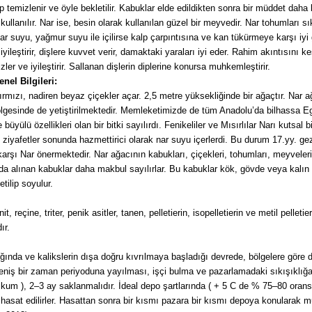
p temizlenir ve öyle bekletilir. Kabuklar elde edildikten sonra bir müddet dah
kullanılır. Nar ise, besin olarak kullanılan güzel bir meyvedir. Nar tohumları sı
ar suyu, yağmur suyu ile içilirse kalp çarpıntısına ve kan tükürmeye karşı iyi geli
iyileştirir, dişlere kuvvet verir, damaktaki yaraları iyi eder. Rahim akıntısını k
ler ve iyileştirir. Sallanan dişlerin diplerine konursa muhkemleştirir.
nel Bilgileri:
mızı, nadiren beyaz çiçekler açar. 2,5 metre yüksekliğinde bir ağaçtır. Nar 
lgesinde de yetiştirilmektedir. Memleketimizde de tüm Anadolu’da bilhassa Ege
üyülü özellikleri olan bir bitki sayılırdı. Fenikeliler ve Mısırlılar Narı kutsal 
 ziyafetler sonunda hazmettirici olarak nar suyu içerlerdi. Bu durum 17.yy. gez
şı Nar önermektedir. Nar ağacının kabukları, çiçekleri, tohumları, meyveleri 
da alınan kabuklar daha makbul sayılırlar. Bu kabuklar kök, gövde veya kalın 
tilip soyulur.
reçine, triter, penik asitler, tanen, pelletierin, isopelletierin ve metil pelleti
ır.
ldığında ve kalikslerin dışa doğru kıvrılmaya başladığı devrede, bölgelere gör
geniş bir zaman periyoduna yayılması, işçi bulma ve pazarlamadaki sıkışıklığ
u kum ), 2–3 ay saklanmalıdır. İdeal depo şartlarında ( + 5 C de % 75–80 oran
 hasat edilirler. Hasattan sonra bir kısmı pazara bir kısmı depoya konularak mu