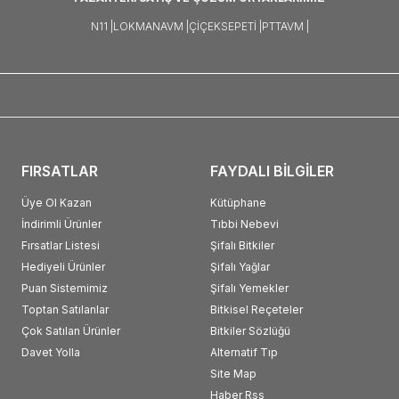
N11 |
LOKMANAVM |
ÇIÇEKSEPETI |
PTTAVM |
FIRSATLAR
FAYDALI BİLGİLER
Üye Ol Kazan
Kütüphane
İndirimli Ürünler
Tıbbi Nebevi
Fırsatlar Listesi
Şifalı Bitkiler
Hediyeli Ürünler
Şifalı Yağlar
Puan Sistemimiz
Şifalı Yemekler
Toptan Satılanlar
Bitkisel Reçeteler
Çok Satılan Ürünler
Bitkiler Sözlüğü
Davet Yolla
Alternatif Tıp
Site Map
Haber Rss