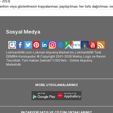
 - 2013)
österilsin veya gösterilmesin kopyalanması paylaşılması her türlü dağıtılması ser
Sosyal Medya
LokmanAVM.com-Lokman Alışveriş Market bir, LokmanAVM Tarık
DEMİRA Kuruluşudur. © Copyright 2001-2026 Marka, Logo ve Resim
Tescillidir. Tüm Hakları Saklıdır! %100Yerli - Online Alışveriş
Marketidir.
MOBİL UYGULAMALARIMIZ
PAZARYERİ SATIŞ VE ÇÖZÜM ORTAKLARIMIZ