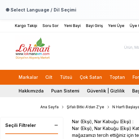
🌐 Select Language / Dil Seçimi
Kargo Takip
Soru Sor
Yeni Bayi
Bayi Giriş
Yeni Üye
Üye G
Markalar
Cilt
Tütsü
Çok Satan
Toptan
Fo
Hakkımızda
Puan Sistemi
Güvenlik | Gizlilik
Bay
Ana Sayfa
Şifalı Bitki A'dan Z'ye
N Harfi Başlaya
Nar (Ekşi), Nar Kabuğu (Ekşi) :
Seçili Filtreler
Nar (Ekşi), Nar Kabuğu (Ekşi) Kate
mağazamızı tercih ettiğiniz için te