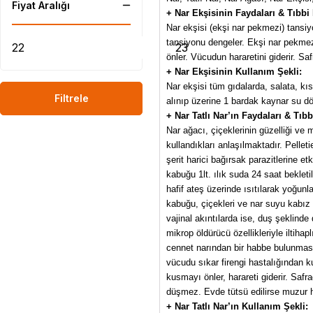
Fiyat Aralığı
+ Nar Ekşisinin Faydaları & Tıbbi E
Nar ekşisi (ekşi nar pekmezi) tansiyo
tansiyonu dengeler. Ekşi nar pekmezi
önler. Vücudun hararetini giderir. Sa
+ Nar Ekşisinin Kullanım Şekli:
Nar ekşisi tüm gıdalarda, salata, kıs
Filtrele
alınıp üzerine 1 bardak kaynar su dö
+ Nar Tatlı Nar’ın Faydaları & Tıbbi
Nar ağacı, çiçeklerinin güzelliği ve 
kullandıkları anlaşılmaktadır. Pelleti
şerit harici bağırsak parazitlerine 
kabuğu 1lt. ılık suda 24 saat bekletili
hafif ateş üzerinde ısıtılarak yoğunla
kabuğu, çiçekleri ve nar suyu kabız y
vajinal akıntılarda ise, duş şeklinde
mikrop öldürücü özellikleriyle iltihap
cennet narından bir habbe bulunmasın.
vücudu sıkar firengi hastalığından ku
kusmayı önler, harareti giderir. Saf
düşmez. Evde tütsü edilirse muzur ha
+ Nar Tatlı Nar’ın Kullanım Şekli: