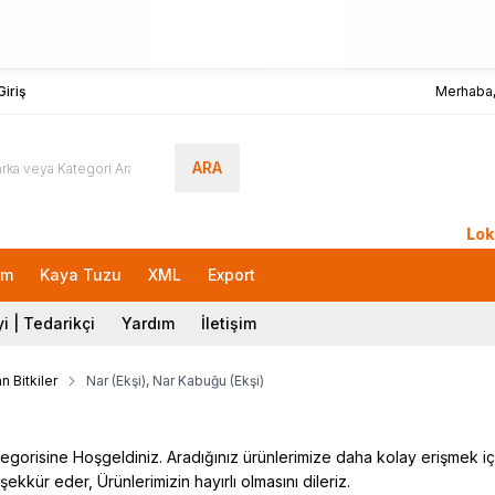
iriş
Merhaba
ARA
LokmanAVM
rm
Kaya Tuzu
XML
Export
i | Tedarikçi
Yardım
İletişim
n Bitkiler
Nar (Ekşi), Nar Kabuğu (Ekşi)
gorisine Hoşgeldiniz. Aradığınız ürünlerimize daha kolay erişmek için l
şekkür eder, Ürünlerimizin hayırlı olmasını dileriz.