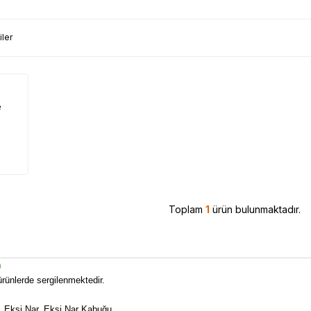
iler
e
Toplam
1
ürün bulunmaktadır.
)
i ürünlerde sergilenmektedir.
i, Ekşi Nar, Ekşi Nar Kabuğu..