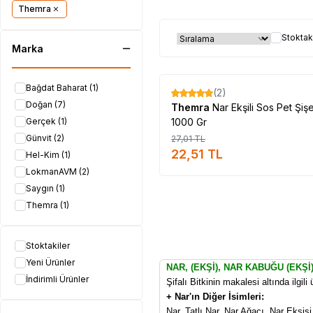
Themra
Stoktak
Marka
Tükendi
Bağdat Baharat
(1)
(2)
%
17
Doğan
(7)
Themra
Nar Ekşili Sos Pet Şiş
Gerçek
(1)
1000 Gr
Günvit
(2)
27,01
TL
22,51
TL
Hel-Kim
(1)
LokmanAVM
(2)
Saygın
(1)
Themra
(1)
Stoktakiler
Yeni Ürünler
NAR, (EKŞİ), NAR KABUĞU (EKŞİ
İndirimli Ürünler
Şifalı Bitkinin makalesi altında ilgil
+ Nar'ın Diğer İsimleri:
Nar, Tatlı Nar, Nar Ağacı, Nar Ekşis