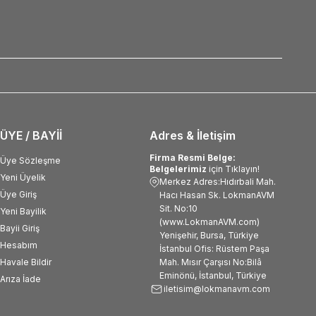
ÜYE / BAYİİ
Adres & İletişim
Firma Resmi Belge:
Üye Sözleşme
Belgelerimiz
için Tıklayın!
Yeni Üyelik
Merkez Adres:Hıdırbali Mah.
Üye Giriş
Hacı Hasan Sk. LokmanAVM
Sit. No:10
Yeni Bayilik
(www.LokmanAVM.com)
Bayii Giriş
Yenişehir, Bursa, Türkiye
Hesabım
İstanbul Ofis: Rüstem Paşa
Havale Bildir
Mah. Mısır Çarşısı No:Bilâ
Eminönü, İstanbul, Türkiye
Arıza İade
iletisim@lokmanavm.com