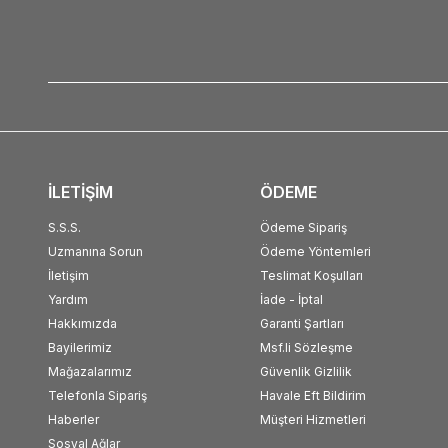
İLETİŞİM
ÖDEME
S.S.S.
Ödeme Sipariş
Uzmanına Sorun
Ödeme Yöntemleri
İletişim
Teslimat Koşulları
Yardım
İade - İptal
Hakkımızda
Garanti Şartları
Bayilerimiz
Msf.li Sözleşme
Mağazalarımız
Güvenlik Gizlilik
Telefonla Sipariş
Havale Eft Bildirim
Haberler
Müşteri Hizmetleri
Sosyal Ağlar