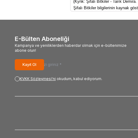
(Kynk: Şifalı Bitkiler - Tarık Demira.
Şifalı Bitkiler bilgilerinin kaynak g
E-Bülten Aboneliği
Kampanya ve yeniliklerden haberdar olmak için e-bültenimize
abone olun!
Kayıt Ol
KVKK Sözleşmesi'ni
okudum, kabul ediyorum.