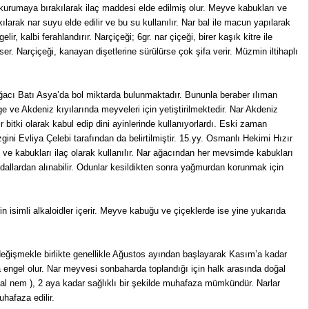
a kurumaya bırakılarak ilaç maddesi elde edilmiş olur. Meyve kabukları ve
kılarak nar suyu elde edilir ve bu su kullanılır. Nar bal ile macun yapılarak
r, kalbi ferahlandırır. Narçiçeği; 6gr. nar çiçeği, birer kaşık kitre ile
eser. Narçiçeği, kanayan dişetlerine sürülürse çok şifa verir. Müzmin iltihaplı
ağacı Batı Asya’da bol miktarda bulunmaktadır. Bununla beraber ılıman
 ve Akdeniz kıyılarında meyveleri için yetiştirilmektedir. Nar Akdeniz
bir bitki olarak kabul edip dini ayinlerinde kullanıyorlardı. Eski zaman
gini Evliya Çelebi tarafından da belirtilmiştir. 15.yy. Osmanlı Hekimi Hızır
ve kabukları ilaç olarak kullanılır. Nar ağacından her mevsimde kabukları
dallardan alınabilir. Odunlar kesildikten sonra yağmurdan korunmak için
erin isimli alkaloidler içerir. Meyve kabuğu ve çiçeklerde ise yine yukarıda
e değişmekle birlikte genellikle Ağustos ayından başlayarak Kasım’a kadar
a engel olur. Nar meyvesi sonbaharda toplandığı için halk arasında doğal
sal nem ), 2 aya kadar sağlıklı bir şekilde muhafaza mümkündür. Narlar
hafaza edilir.