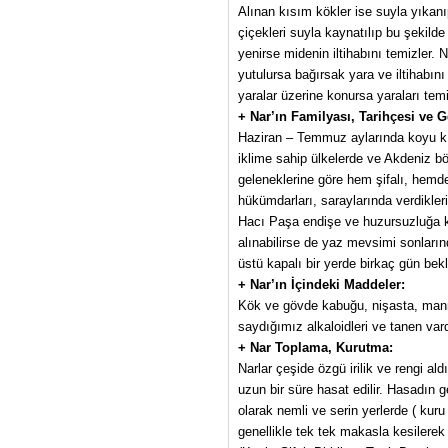
Alınan kısım kökler ise suyla yıkanı
çiçekleri suyla kaynatılıp bu şekilde 
yenirse midenin iltihabını temizler. N
yutulursa bağırsak yara ve iltihabını 
yaralar üzerine konursa yaraları temiz
+ Nar’ın Familyası, Tarihçesi ve Ge
Haziran – Temmuz aylarında koyu kır
iklime sahip ülkelerde ve Akdeniz bö
geleneklerine göre hem şifalı, hemde b
hükümdarları, saraylarında verdikleri
Hacı Paşa endişe ve huzursuzluğa kar
alınabilirse de yaz mevsimi sonların
üstü kapalı bir yerde birkaç gün bekle
+ Nar’ın İçindeki Maddeler:
Kök ve gövde kabuğu, nişasta, mannit, 
saydığımız alkaloidleri ve tanen vard
+ Nar Toplama, Kurutma:
Narlar çeşide özgü irilik ve rengi a
uzun bir süre hasat edilir. Hasadın 
olarak nemli ve serin yerlerde ( kur
genellikle tek tek makasla kesilerek