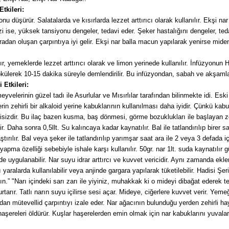
tkileri:
nu düşürür. Salatalarda ve kısırlarda lezzet arttırıcı olarak kullanılır. Ekşi na
 ise, yüksek tansiyonu dengeler, tedavi eder. Şeker hastalığını dengeler, tedav
fradan oluşan çarpıntıya iyi gelir. Ekşi nar balla macun yapılarak yenirse mideni
ır, yemeklerde lezzet arttırıcı olarak ve limon yerinede kullanılır. İnfüzyonun 
külerek 10-15 dakika süreyle demlendirilir. Bu infüzyondan, sabah ve akşamları
 Etkileri:
meyvelerinin güzel tadı ile Asurlular ve Mısırlılar tarafından bilinmekte idi. Es
erin zehirli bir alkaloid yerine kabuklarının kullanılması daha iyidir. Çünkü kab
etkisizdir. Bu ilaç bazen kusma, baş dönmesi, görme bozuklukları ile başlayan z
r. Daha sonra 0,5llt. Su kalıncaya kadar kaynatılır. Bal ile tatlandırılıp birer sa
ştırılır. Bal veya şeker ile tatlandırılıp yarımşar saat ara ile 2 veya 3 defada i
apma özelliği sebebiyle ishale karşı kullanılır. 50gr. nar 1lt. suda kaynatılır g
 de uygulanabilir. Nar suyu idrar arttırcı ve kuvvet vericidir. Aynı zamanda ekl
lı yaralarda kullanılabilir veya anjinde gargara yapılarak tüketilebilir. Hadisi Şe
” "Narı içindeki sarı zarı ile yiyiniz, muhakkak ki o mideyi dibağat ederek temi
rtarır. Tatlı narın suyu içilirse sesi açar. Mideye, ciğerlere kuvvet verir. Yem
radan mütevellid çarpıntıyı izale eder. Nar ağacının bulunduğu yerden zehirli
şereleri öldürür. Kuşlar haşerelerden emin olmak için nar kabuklarını yuvalar