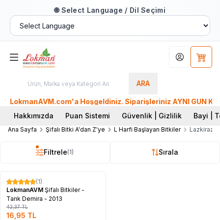
🌐 Select Language / Dil Seçimi
Hesabım
Sepet
ARA
LokmanAVM.com'a Hoşgeldiniz. Siparişleriniz AYNI GÜN KARGO
Hakkımızda
Puan Sistemi
Güvenlik | Gizlilik
Bayi | T
Ana Sayfa
Şifalı Bitki A'dan Z'ye
L Harfi Başlayan Bitkiler
Lazkirazı,
Filtrele
Sırala
(1)
Tükendi
(1)
%
60
LokmanAVM
Şifalı Bitkiler -
Tarık Demira - 2013
42,37
TL
16,95
TL