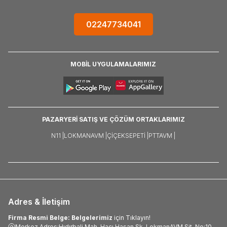
02247734041
MOBİL UYGULAMALARIMIZ
PAZARYERİ SATIŞ VE ÇÖZÜM ORTAKLARIMIZ
N11 |
LOKMANAVM |
ÇIÇEKSEPETI |
PTTAVM |
Adres & İletişim
Firma Resmi Belge: Belgelerimiz
için Tıklayın!
Merkez Adres:Hıdırbali Mah. Hacı Hasan Sk. LokmanAVM Sit. No:10