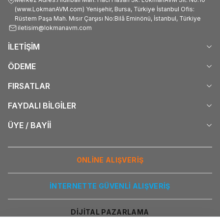
(www.LokmanAVM.com) Yenişehir, Bursa, Türkiye İstanbul Ofis:
Rüstem Paşa Mah. Mısır Çarşısı No:Bilâ Eminönü, İstanbul, Türkiye
iletisim@lokmanavm.com
İLETİŞİM
ÖDEME
FIRSATLAR
FAYDALI BİLGİLER
ÜYE / BAYİİ
ONLİNE ALIŞVERİŞ
İNTERNETTE GÜVENLİ ALIŞVERİŞ
DİJİTAL PAZARLAMA