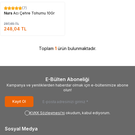
Tükendi
(7)
%
17
Nurs
Acı Çehre Tohumu 10Gr
297,65
TL
248,04
TL
Toplam
1
ürün bulunmaktadır.
E-Bülten Aboneliği
Kampanya ve yeniliklerden haberdar olmak için e-bültenimize abone
olun!
Kayıt Ol
KVKK Sözleşmesi'ni
okudum, kabul ediyorum.
Sosyal Medya