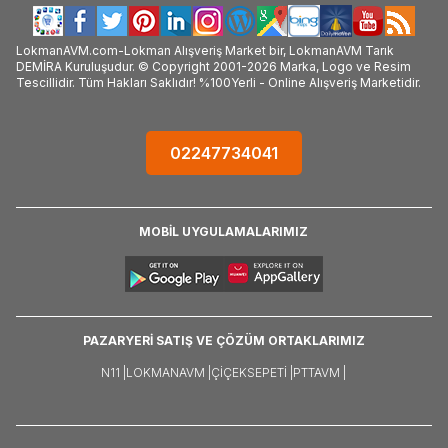
LokmanAVM.com-Lokman Alışveriş Market bir, LokmanAVM Tarık
DEMİRA Kuruluşudur. © Copyright 2001-2026 Marka, Logo ve Resim
Tescillidir. Tüm Hakları Saklıdır! %100Yerli - Online Alışveriş Marketidir.
02247734041
MOBİL UYGULAMALARIMIZ
PAZARYERİ SATIŞ VE ÇÖZÜM ORTAKLARIMIZ
N11 |
LOKMANAVM |
ÇIÇEKSEPETI |
PTTAVM |