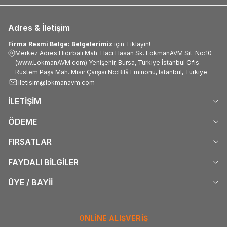
Adres & İletişim
Firma Resmi Belge: Belgelerimiz
için Tıklayın!
Merkez Adres:Hıdırbali Mah. Hacı Hasan Sk. LokmanAVM Sit. No:10
(www.LokmanAVM.com) Yenişehir, Bursa, Türkiye İstanbul Ofis:
Rüstem Paşa Mah. Mısır Çarşısı No:Bilâ Eminönü, İstanbul, Türkiye
iletisim@lokmanavm.com
İLETİŞİM
ÖDEME
FIRSATLAR
FAYDALI BİLGİLER
ÜYE / BAYİİ
ONLİNE ALIŞVERİŞ