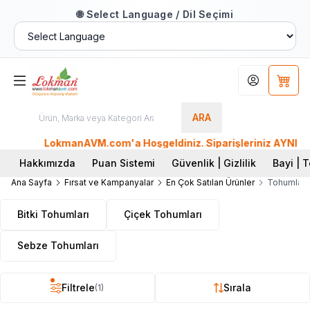
🌐 Select Language / Dil Seçimi
Hesabım
Sepet
ARA
LokmanAVM.com'a Hoşgeldiniz. Siparişleriniz AYNI GÜN 
Hakkımızda
Puan Sistemi
Güvenlik | Gizlilik
Bayi | T
Ana Sayfa
Fırsat ve Kampanyalar
En Çok Satılan Ürünler
Tohumlar
Bitki Tohumları
Çiçek Tohumları
Sebze Tohumları
Filtrele
Sırala
(1)