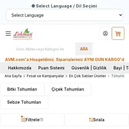
🌐 Select Language / Dil Seçimi
Hesabım
Sepet
ARA
VM.com'a Hoşgeldiniz. Siparişleriniz AYNI GÜN KARGO'da. Tüm 
Hakkımızda
Puan Sistemi
Güvenlik | Gizlilik
Bayi | T
Ana Sayfa
Fırsat ve Kampanyalar
En Çok Satılan Ürünler
Tohumlar
Bitki Tohumları
Çiçek Tohumları
Sebze Tohumları
Filtrele
Sırala
(1)