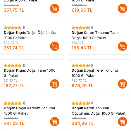
Doğal 1000 Gr Paket
1000 Gr Paket
429,30
TL
722,08
TL
357,75
TL
619,05
TL
(1)
(1)
%
17
%
17
Doğan
Kişniş Doğal Öğütülmüş
Doğan
Keten Tohumu Tane
1000 Gr Paket
Doğal 1000 Gr Paket
309,29
TL
223,71
TL
257,74
TL
186,43
TL
(1)
(1)
%
17
%
14
Doğan
Kişniş Doğal Tane 1000
Doğan
Doğal Tere Tohumu
Gr Paket
1000 Gr Paket
231,33
TL
790,77
TL
192,77
TL
676,29
TL
(1)
(1)
%
16
%
17
Doğan
Doğal Kereviz Tohumu
Doğan
Keten Tohumu
1000 Gr Paket
Öğütülmüş Doğal 1000 Gr Paket
527,47
TL
341,85
TL
441,23
TL
284,88
TL