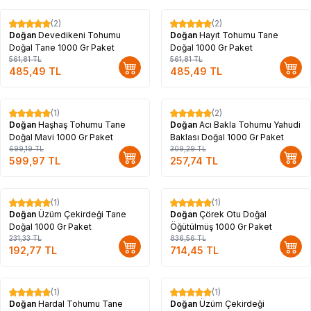
(2)
(2)
%
14
%
14
Doğan
Devedikeni Tohumu
Doğan
Hayıt Tohumu Tane
Doğal Tane 1000 Gr Paket
Doğal 1000 Gr Paket
561,81
TL
561,81
TL
485,49
TL
485,49
TL
(1)
(2)
%
14
%
17
Doğan
Haşhaş Tohumu Tane
Doğan
Acı Bakla Tohumu Yahudi
Doğal Mavi 1000 Gr Paket
Baklası Doğal 1000 Gr Paket
699,19
TL
309,29
TL
599,97
TL
257,74
TL
(1)
(1)
%
17
%
15
Doğan
Üzüm Çekirdeği Tane
Doğan
Çörek Otu Doğal
Doğal 1000 Gr Paket
Öğütülmüş 1000 Gr Paket
231,33
TL
836,56
TL
192,77
TL
714,45
TL
(1)
(1)
%
17
%
17
Doğan
Hardal Tohumu Tane
Doğan
Üzüm Çekirdeği