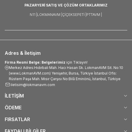
PAZARYERİ SATIŞ VE ÇÖZÜM ORTAKLARIMIZ
N11 |
LOKMANAVM |
ÇIÇEKSEPETI |
PTTAVM |
Adres & İletişim
Firma Resmi Belge: Belgelerimiz
için Tıklayın!
Merkez Adres:Hıdırbali Mah. Hacı Hasan Sk. LokmanAVM Sit. No:10
(www.LokmanAVM.com) Yenişehir, Bursa, Türkiye İstanbul Ofis:
Rüstem Paşa Mah. Mısır Çarşısı No:Bilâ Eminönü, İstanbul, Türkiye
iletisim@lokmanavm.com
İLETİŞİM
ÖDEME
FIRSATLAR
FAYDALI BİLGİLER