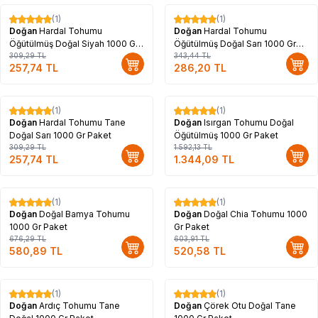
(1)
(1)
%
17
%
17
Doğan
Hardal Tohumu
Doğan
Hardal Tohumu
Öğütülmüş Doğal Siyah 1000 Gr
Öğütülmüş Doğal Sarı 1000 Gr
Paket
309,29
TL
Paket
343,44
TL
257,74
TL
286,20
TL
(1)
(1)
%
17
%
16
Doğan
Hardal Tohumu Tane
Doğan
Isırgan Tohumu Doğal
Doğal Sarı 1000 Gr Paket
Öğütülmüş 1000 Gr Paket
309,29
TL
1.592,13
TL
257,74
TL
1.344,09
TL
(1)
(1)
%
14
%
14
Doğan
Doğal Bamya Tohumu
Doğan
Doğal Chia Tohumu 1000
1000 Gr Paket
Gr Paket
676,29
TL
603,91
TL
580,89
TL
520,58
TL
(1)
(1)
%
17
%
14
Doğan
Ardıç Tohumu Tane
Doğan
Çörek Otu Doğal Tane