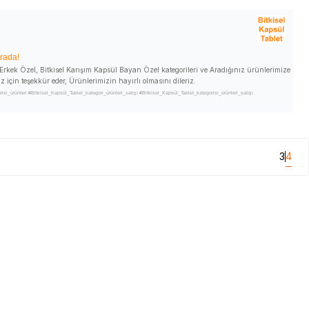
urada!
l Erkek Özel, Bitkisel Karışım Kapsül Bayan Özel kategorileri ve Aradığınız ürünlerimize
z için teşekkür eder, Ürünlerimizin hayırlı olmasını dileriz.
i_ürünleri #Bitkisel_Kapsül_Tablet_kategori_ürünleri_satışı #Bitkisel_Kapsül_Tablet_kategorisi_ürünleri_satışı
tegori_satan #Bitkisel_Kapsül_Tablet_kategori_ürünleri_satan #Bitkisel_Kapsül_Tablet_kategori_ürünleri_satan
et_satan_yer #Bitkisel_Kapsül_Tablet_nerde_satılır #Bitkisel_Kapsül_Tablet_nerde_alınır #Bitkisel_Kapsül_Tablet_faydaları
t_faydaları_ve_kullanımı
3
4