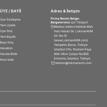
ÜYE / BAYİİ
Adres & İletişim
Firma Resmi Belge:
Üye Sözleşme
Belgelerimiz
için Tıklayın!
Yeni Üyelik
Merkez Adres:Hıdırbali Mah.
Üye Giriş
Hacı Hasan Sk. LokmanAVM
Sit. No:10
Yeni Bayilik
(www.LokmanAVM.com)
Bayii Giriş
Yenişehir, Bursa, Türkiye
Hesabım
İstanbul Ofis: Rüstem Paşa
Havale Bildir
Mah. Mısır Çarşısı No:Bilâ
Eminönü, İstanbul, Türkiye
Arıza İade
iletisim@lokmanavm.com