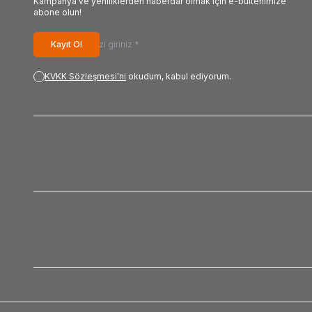
Kampanya ve yeniliklerden haberdar olmak için e-bültenimize
abone olun!
Kayıt Ol
KVKK Sözleşmesi'ni
okudum, kabul ediyorum.