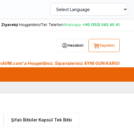
,
Ziyaretçi
Hoşgeldiniz!
Tel:
Telefon
WhatsApp:
+90 (553) 062 40 41
Hesabım
Sepetim
om'a Hoşgeldiniz. Siparişleriniz AYNI GÜN KARGO'da. Tüm Dünya
Şifalı Bitkiler Kapsül Tek Bitki