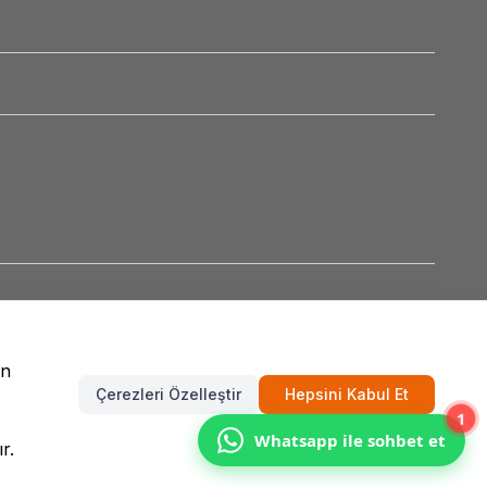
un
Çerezleri Özelleştir
Hepsini Kabul Et
1
Whatsapp ile sohbet et
r.