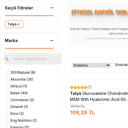
Seçili Filtreler
BİTKİSEL KAPSÜL TAB
Talya
Bitkisel Kapsül Tablet Kategorisine Hoşgel
daha kolay eri
#LokmanAVM #Bitkisel_Kapsül_Tablet #Bitkisel
Marka
#Bitkisel_Kapsül_Tablet_kategorinin_ürünle
#Bitkisel_Kapsül_Tablet_kategori_ürünleri_satan_yer #Bit
Stoktak
1001Naturel
(8)
Aksuvital
(35)
Tükendi
Alfacol
(1)
(1)
%
17
Balen
(49)
Talya
Glucosamine Chondroiti
MSM With Hyaluronic Acid 60
Chondurax
(2)
Vegetable Kapsül
131,14
TL
Dinamit
(1)
109,29
TL
Elice
(2)
Eng Nutrition
(2)
Farmasi
(5)