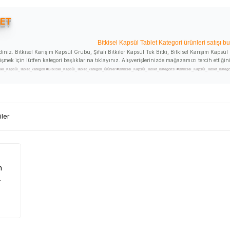
LET
Bitkisel Kapsül Tablet Kategori ürünleri satışı b
diniz. Bitkisel Karışım Kapsül Grubu, Şifalı Bitkiler Kapsül Tek Bitki, Bitkisel Karışım Kapsü
şmek için lütfen kategori başlıklarına tıklayınız. Alışverişlerinizde mağazamızı tercih ettiğini
_Kapsül_Tablet_kategori #Bitkisel_Kapsül_Tablet_kategori_ürünler #Bitkisel_Kapsül_Tablet_kategorisi #Bitkisel_Kapsül_Tablet_kategoris
ri #Bitkisel_Kapsül_Tablet_kategorinin_ürünleri_satışı #Bitkisel_Kapsül_Tablet_kategorinin_ürünlerini_satan #Bitkisel_Kapsül_Tablet_ka
kisel_Kapsül_Tablet_kategori_ürünleri_nerde_satılır #Bitkisel_Kapsül_Tablet_satışı #Bitkisel_Kapsül_Tablet_satan #Bitkisel_Kapsül_Tabl
#Bitkisel_Kapsül_Tablet_kullanımı #Bitkisel_Kapsül_Tablet_faydalı_mı #Bitkisel_Kapsül_Table
iler
n