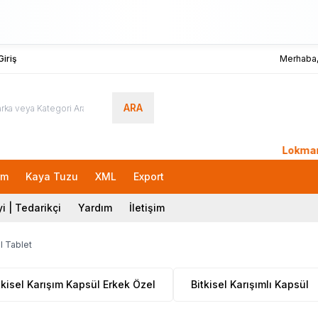
iriş
Merhaba
ARA
LokmanAVM.c
rm
Kaya Tuzu
XML
Export
i | Tedarikçi
Yardım
İletişim
l Tablet
tkisel Karışım Kapsül Erkek Özel
Bitkisel Karışımlı Kapsül