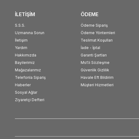
İLETİŞİM
ÖDEME
S.S.S.
Ödeme Sipariş
Uzmanına Sorun
Ödeme Yöntemleri
İletişim
Teslimat Koşulları
Yardım
İade - İptal
Hakkımızda
Garanti Şartları
Bayilerimiz
Msf.li Sözleşme
Mağazalarımız
Güvenlik Gizlilik
Telefonla Sipariş
Havale Eft Bildirim
Haberler
Müşteri Hizmetleri
Sosyal Ağlar
Ziyaretçi Defteri