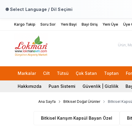
🌐 Select Language / Dil Seçimi
Kargo Takip
Soru Sor
Yeni Bayi
Bayi Giriş
Yeni Üye
Üye G
Markalar
Cilt
Tütsü
Çok Satan
Toptan
Fo
Hakkımızda
Puan Sistemi
Güvenlik | Gizlilik
Bay
Ana Sayfa
Bitkisel Doğal Ürünler
Bitkisel Kapsü
Bitkisel Karışım Kapsül Bayan Özel
Bi