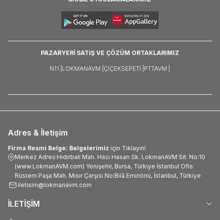
PAZARYERİ SATIŞ VE ÇÖZÜM ORTAKLARIMIZ
N11 |
LOKMANAVM |
ÇIÇEKSEPETI |
PTTAVM |
Adres & İletişim
Firma Resmi Belge: Belgelerimiz
için Tıklayın!
Merkez Adres:Hıdırbali Mah. Hacı Hasan Sk. LokmanAVM Sit. No:10
(www.LokmanAVM.com) Yenişehir, Bursa, Türkiye İstanbul Ofis:
Rüstem Paşa Mah. Mısır Çarşısı No:Bilâ Eminönü, İstanbul, Türkiye
iletisim@lokmanavm.com
İLETİŞİM