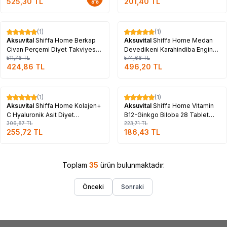
525,30
TL
201,40
TL
Tükendi
Tükendi
(1)
(1)
%
17
%
14
Aksuvital
Shiffa Home Berkap
Aksuvital
Shiffa Home Medan
Civan Perçemi Diyet Takviyesi
Devedikeni Karahindiba Enginar
680 Mg x 60 Kapsül
511,76
TL
620 Mg x 60 Kapsül
574,66
TL
424,86
TL
496,20
TL
Tükendi
Tükendi
(1)
(1)
%
17
%
17
Aksuvital
Shiffa Home Kolajen+
Aksuvital
Shiffa Home Vitamin
C Hyaluronik Asit Diyet
B12-Ginkgo Biloba 28 Tablet
Takviyesi 900 Mg x 90 Tablet
306,87
TL
150 Mg
223,71
TL
255,72
TL
186,43
TL
Toplam
35
ürün bulunmaktadır.
Önceki
Sonraki