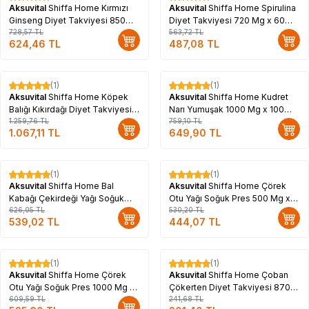
Aksuvital
Shiffa Home Kırmızı
Aksuvital
Shiffa Home Spirulina
Ginseng Diyet Takviyesi 850
Diyet Takviyesi 720 Mg x 60
Mg x 60 Kapsül
728,57
TL
Kapsül
563,72
TL
624,46
TL
487,08
TL
(1)
(1)
%
15
%
14
Aksuvital
Shiffa Home Köpek
Aksuvital
Shiffa Home Kudret
Balığı Kıkırdağı Diyet Takviyesi
Narı Yumuşak 1000 Mg x 100
900 Mg x 60 Kapsül
1.259,76
TL
Kapsül
759,10
TL
1.067,11
TL
649,90
TL
(1)
(1)
%
14
%
16
Aksuvital
Shiffa Home Bal
Aksuvital
Shiffa Home Çörek
Kabağı Çekirdeği Yağı Soğuk
Otu Yağı Soğuk Pres 500 Mg x
Pres 1000 Mg x 100 Kapsül
626,05
TL
150 Kapsül
530,20
TL
539,02
TL
444,07
TL
Tükendi
(1)
(1)
%
14
%
17
Aksuvital
Shiffa Home Çörek
Aksuvital
Shiffa Home Çoban
Otu Yağı Soğuk Pres 1000 Mg x
Çökerten Diyet Takviyesi 870
100 Kapsül
609,59
TL
Mg x 90 Kapsül
241,68
TL