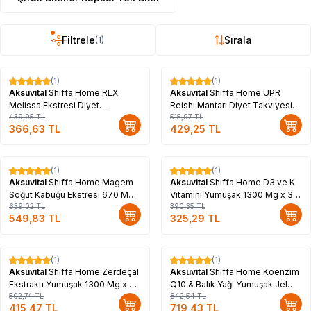
Filtrele
Sırala
(1)
(1)
(1)
%
17
%
17
Aksuvital
Shiffa Home RLX
Aksuvital
Shiffa Home UPR
Melissa Ekstresi Diyet
Reishi Mantarı Diyet Takviyesi
Takviyesi 560 Mg x 60 Kapsül
439,95
TL
680 Mg x 60 Kapsül
515,97
TL
366,63
TL
429,25
TL
(1)
(1)
%
14
%
17
Aksuvital
Shiffa Home Magem
Aksuvital
Shiffa Home D3 ve K
Söğüt Kabuğu Ekstresi 670 Mg
Vitamini Yumuşak 1300 Mg x 30
x 60 Kapsül
639,02
TL
Kapsül
390,35
TL
549,83
TL
325,29
TL
(1)
(1)
%
17
%
15
Aksuvital
Shiffa Home Zerdeçal
Aksuvital
Shiffa Home Koenzim
Ekstraktı Yumuşak 1300 Mg x 30
Q10 & Balık Yağı Yumuşak Jel
Kapsül
502,74
TL
1340 Mg x 30 Kapsül
842,54
TL
415,47
TL
719,43
TL