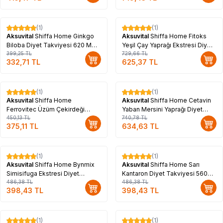
(1)
(1)
%
17
%
14
Aksuvital
Shiffa Home Ginkgo
Aksuvital
Shiffa Home Fitoks
Biloba Diyet Takviyesi 620 Mg x
Yeşil Çay Yaprağı Ekstresi Diyet
60 Kapsül
399,25
TL
Takviyesi 850 Mg x 60 Kapsül
729,66
TL
332,71
TL
625,37
TL
(1)
(1)
%
17
%
14
Aksuvital
Shiffa Home
Aksuvital
Shiffa Home Cetavin
Ferrovitec Üzüm Çekirdeği
Yaban Mersini Yaprağı Diyet
Ekstresi Diyet Takviyesi 710 Mg
450,13
TL
Takviyesi 730 Mg x 60 Kapsül
740,78
TL
375,11
TL
634,63
TL
x 60 Kapsül
(1)
(1)
%
18
%
18
Aksuvital
Shiffa Home Bynmix
Aksuvital
Shiffa Home Sarı
Simisifuga Ekstresi Diyet
Kantaron Diyet Takviyesi 560
Takviyesi 580 Mg x 60 Kapsül
486,38
TL
Mg x 60 Kapsül
486,38
TL
398,43
TL
398,43
TL
(1)
(1)
%
14
%
14