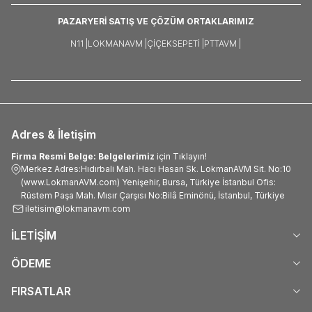
PAZARYERİ SATIŞ VE ÇÖZÜM ORTAKLARIMIZ
N11 |
LOKMANAVM |
ÇIÇEKSEPETI |
PTTAVM |
Adres & İletişim
Firma Resmi Belge: Belgelerimiz
için Tıklayın!
Merkez Adres:Hıdırbali Mah. Hacı Hasan Sk. LokmanAVM Sit. No:10
(www.LokmanAVM.com) Yenişehir, Bursa, Türkiye İstanbul Ofis:
Rüstem Paşa Mah. Mısır Çarşısı No:Bilâ Eminönü, İstanbul, Türkiye
iletisim@lokmanavm.com
İLETİŞİM
ÖDEME
FIRSATLAR