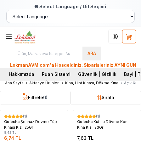
🌐 Select Language / Dil Seçimi
Hesabım
Sepet
ARA
LokmanAVM.com'a Hoşgeldiniz. Siparişleriniz AYNI GÜN KARG
Hakkımızda
Puan Sistemi
Güvenlik | Gizlilik
Bayi | T
Ana Sayfa
Aktariye Ürünleri
Kına, Hint Kınası, Dökme Kına
Açık Kızı
Filtrele
Sırala
(1)
Tükendi
Tükendi
(1)
(1)
%
20
Golecha
Şehnaz Dövme Tüp
Golecha
Kutulu Dövme Koni
Kınası Kızıl 25Gr
Kına Kızıl 23Gr
8,42
TL
6,74
TL
7,63
TL