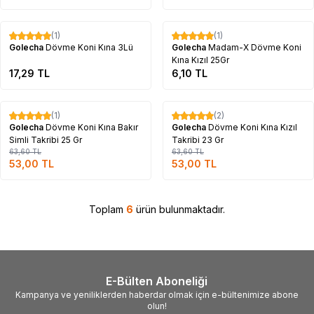
Tükendi
Tükendi
(1)
(1)
Golecha
Dövme Koni Kına 3Lü
Golecha
Madam-X Dövme Koni
Kına Kızıl 25Gr
17,29
TL
6,10
TL
Tükendi
Tükendi
(1)
(2)
%
17
%
17
Golecha
Dövme Koni Kına Bakır
Golecha
Dövme Koni Kına Kızıl
Simli Takribi 25 Gr
Takribi 23 Gr
63,60
TL
63,60
TL
53,00
TL
53,00
TL
Toplam
6
ürün bulunmaktadır.
E-Bülten Aboneliği
Kampanya ve yeniliklerden haberdar olmak için e-bültenimize abone
olun!